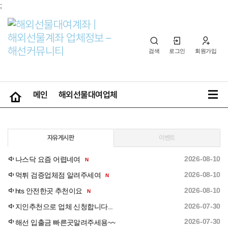
;
검색
로그인
회원가입
검색하기
메인
해외선물대여업체
대여문의 HTS/MTS
먹튀검증
자유게시판
자유게시판
이벤트
공지사항
이벤트
2026-08-10
나스닥 요즘 어렵네여
N
2026-08-10
먹튀 검증업체점 알려주세여
N
2026-08-10
hts 안전한곳 추천이요
N
2026-07-30
지인추천으로 업체 신청합니다...
2026-07-30
해선 입출금 빠른곳알려주세용~~