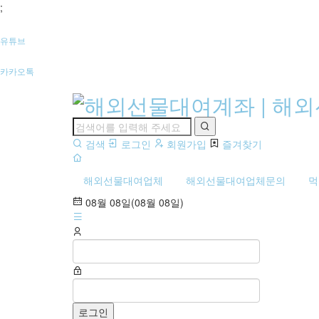
;
유튜브
카카오톡
검
검색
로그인
회원가입
즐겨찾기
색
하
해외선물대여업체
해외선물대여업체문의
먹
기
08월 08일(08월 08일)
아
이
디
비
밀
번
호