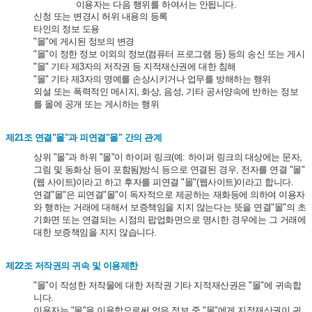
이용자는 다음 행위를 하여서는 안됩니다.
신청 또는 변경시 허위 내용의 등록
타인의 정보 도용
"몰"에 게시된 정보의 변경
"몰"이 정한 정보 이외의 정보(컴퓨터 프로그램 등) 등의 송신 또는 게시
"몰" 기타 제3자의 저작권 등 지적재산권에 대한 침해
"몰" 기타 제3자의 명예를 손상시키거나 업무를 방해하는 행위
외설 또는 폭력적인 메시지, 화상, 음성, 기타 공서양속에 반하는 정보
를 몰에 공개 또는 게시하는 행위
제21조 연결"몰"과 피연결"몰" 간의 관계
상위 "몰"과 하위 "몰"이 하이퍼 링크(예: 하이퍼 링크의 대상에는 문자,
그림 및 동화상 등이 포함됨)방식 등으로 연결된 경우, 전자를 연결 "몰"
(웹 사이트)이라고 하고 후자를 피연결 "몰"(웹사이트)이라고 합니다.
연결"몰"은 피연결"몰"이 독자적으로 제공하는 재화등에 의하여 이용자
와 행하는 거래에 대해서 보증책임을 지지 않는다는 뜻을 연결"몰"의 초
기화면 또는 연결되는 시점의 팝업화면으로 명시한 경우에는 그 거래에
대한 보증책임을 지지 않습니다.
제22조 저작권의 귀속 및 이용제한
"몰"이 작성한 저작물에 대한 저작권 기타 지적재산권은 "몰"에 귀속합
니다.
이용자는 "몰"을 이용함으로써 얻은 정보 중 "몰"에게 지적재산권이 귀