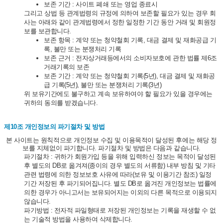
보존 기간 : 사이트 폐쇄 또는 영업 종료시
그리고 상법 등 관계법령의 규정에 의하여 보존할 필요가 있는 경우 회
사는 아래와 같이 관계법령에서 정한 일정한 기간 동안 거래 및 회원정
보를 보관합니다.
보존 항목 : 계약 또는 청약철회 기록, 대금 결제 및 재화공급 기
록, 불만 또는 분쟁처리 기록
보존 근거 : 전자상거래등에서의 소비자보호에 관한 법률 제6조
거래기록의 보존
보존 기간 : 계약 또는 청약철회 기록(5년), 대금 결제 및 재화공
급 기록(5년), 불만 또는 분쟁처리 기록(3년)
위 보유기간에도 불구하고 계속 보유하여야 할 필요가 있을 경우에는
귀하의 동의를 받겠습니다.
제10조 개인정보의 파기절차 및 방법
본 사이트는 원칙적으로 개인정보 수집 및 이용목적이 달성된 후에는 해당 정
보를 지체없이 파기합니다. 파기절차 및 방법은 다음과 같습니다.
파기절차 : 귀하가 회원가입 등을 위해 입력하신 정보는 목적이 달성된
후 별도의 DB로 옮겨져(종이의 경우 별도의 서류함) 내부 방침 및 기타
관련 법령에 의한 정보보호 사유에 따라(보유 및 이용기간 참조) 일정
기간 저장된 후 파기되어집니다. 별도 DB로 옮겨진 개인정보는 법률에
의한 경우가 아니고서는 보유되어지는 이외의 다른 목적으로 이용되지
않습니다.
파기방법 : 전자적 파일형태로 저장된 개인정보는 기록을 재생할 수 없
는 기술적 방법을 사용하여 삭제합니다.