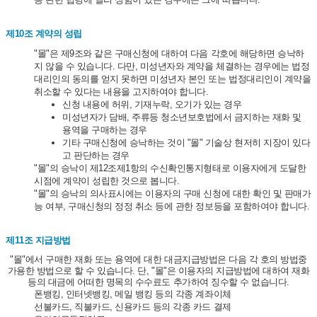
제10조 계약의 성립
"몰"은 제9조와 같은 구매신청에 대하여 다음 각호에 해당하면 승낙하
지 않을 수 있습니다. 다만, 미성년자와 계약을 체결하는 경우에는 법정
대리인의 동의를 얻지 못하면 미성년자 본인 또는 법정대리인이 계약을
취소할 수 있다는 내용을 고지하여야 합니다.
신청 내용에 허위, 기재누락, 오기가 있는 경우
미성년자가 담배, 주류등 청소년보호법에서 금지하는 재화 및
용역을 구매하는 경우
기타 구매신청에 승낙하는 것이 "몰" 기술상 현저히 지장이 있다
고 판단하는 경우
"몰"의 승낙이 제12조제1항의 수신확인통지형태로 이용자에게 도달한
시점에 계약이 성립한 것으로 봅니다.
"몰"의 승낙의 의사표시에는 이용자의 구매 신청에 대한 확인 및 판매가
능 여부, 구매신청의 정정 취소 등에 관한 정보등을 포함하여야 합니다.
제11조 지급방법
"몰"에서 구매한 재화 또는 용역에 대한 대금지급방법은 다음 각 호의 방법중
가용한 방법으로 할 수 있습니다. 단, "몰"은 이용자의 지급방법에 대하여 재화
등의 대금에 어떠한 명목의 수수료도 추가하여 징수할 수 없습니다.
폰뱅킹, 인터넷뱅킹, 메일 뱅킹 등의 각종 계좌이체
선불카드, 직불카드, 신용카드 등의 각종 카드 결제