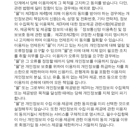
단계에서 당해 이용자에게 그 목적을 고지하고 동의를 받습니다. 다만,
관련 법령에 달리 정함이 있는 경우에는 예외로 합니다.
"몰"이 제3항과 제4항에 의해 이용자의 동의를 받아야 하는 경우에는 개
인정보관리 책임자의 신원(소속, 성명 및 전화번호, 기타 연락처), 정보
의 수집목적 및 이용목적, 제3자에 대한 정보제공 관련사항(제공받은
자, 제공목적 및 제공할 정보의 내용) 등 「정보통신망 이용촉진 및 정
보보호 등에 관한 법률」 제22조제2항이 규정한 사항을 미리 명시하거
나 고지해야 하며 이용자는 언제든지 이 동의를 철회할 수 있습니다.
이용자는 언제든지 "몰"이 가지고 있는 자신의 개인정보에 대해 열람 및
오류정정을 요구할 수 있으며 "몰"은 이에 대해 지체 없이 필요한 조치
를 취할 의무를 집니다. 이용자가 오류의 정정을 요구한 경우에는
"몰"은 그 오류를 정정할 때까지 당해 개인정보를 이용하지 않습니다.
"몰"은 개인정보 보호를 위하여 이용자의 개인정보를 취급하는 자를 최
소한으로 제한하여야 하며 신용카드, 은행계좌 등을 포함한 이용자의
개인정보의 분실, 도난, 유출, 동의 없는 제3자 제공, 변조 등으로 인한
이용자의 손해에 대하여 모든 책임을 집니다.
"몰" 또는 그로부터 개인정보를 제공받은 제3자는 개인정보의 수집목적
또는 제공받은 목적을 달성한 때에는 당해 개인정보를 지체 없이 파기
합니다.
"몰"은 개인정보의 수집·이용·제공에 관한 동의란을 미리 선택한 것으로
설정해두지 않습니다. 또한 개인정보의 수집·이용·제공에 관한 이용자
의 동의거절시 제한되는 서비스를 구체적으로 명시하고, 필수수집항목
이 아닌 개인정보의 수집·이용·제공에 관한 이용자의 동의 거절을 이유
로 회원가입 등 서비스 제공을 제한하거나 거절하지 않습니다.