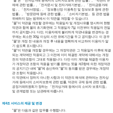
"몰"은 「전자상거래 등에서의 소비자보호에 관한 법률」, 「약관의 규
제에 관한 법률」, 「전자문서 및 전자거래기본법」, 「전자금융거래
법」, 「전자서명법」, 「정보통신망 이용촉진 및 정보보호 등에 관한
법률」, 「방문판매 등에 관한 법률」, 「소비자기본법」 등 관련 법을
위배하지 않는 범위에서 이 약관을 개정할 수 있습니다.
"몰"이 약관을 개정할 경우에는 적용일자 및 개정사유를 명시하여 현행
약관과 함께 몰의 초기화면에 그 적용일자 7일 이전부터 적용일자 전일
까지 공지합니다. 다만, 이용자에게 불리하게 약관내용을 변경하는 경
우에는 최소한 30일 이상의 사전 유예기간을 두고 공지합니다. 이 경우
"몰“은 개정 전 내용과 개정 후 내용을 명확하게 비교하여 이용자가 알
기 쉽도록 표시합니다.
"몰"이 약관을 개정할 경우에는 그 개정약관은 그 적용일자 이후에 체결
되는 계약에만 적용되고 그 이전에 이미 체결된 계약에 대해서는 개정
전의 약관조항이 그대로 적용됩니다. 다만 이미 계약을 체결한 이용자
가 개정약관 조항의 적용을 받기를 원하는 뜻을 제3항에 의한 개정약관
의 공지기간 내에 “몰”에 송신하여 “몰”의 동의를 받은 경우에는 개정약
관 조항이 적용됩니다.
이 약관에서 정하지 아니한 사항과 이 약관의 해석에 관하여는 전자상
거래 등에서의 소비자보호에 관한 법률, 약관의 규제 등에 관한 법률,
공정거래위원회가 정하는 「전자상거래 등에서의 소비자 보호지침」
및 관계법령 또는 상관례에 따릅니다.
제4조 서비스의 제공 및 변경
"몰"은 다음과 같은 업무를 수행합니다.