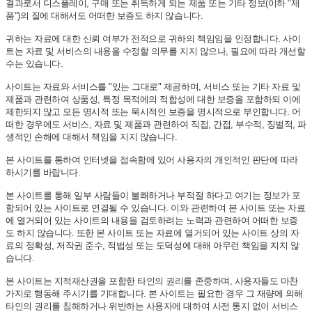
결과로서 디스플레이, 구매 또는 취득하게 되는 제품 또는 기타 정보(이하 "제
품")의 질에 대해서도 어떠한 보증도 하지 않습니다.
귀하는 자료에 대한 신뢰 여부가 전적으로 귀하의 책임임을 인정합니다. 사이
트는 자료 및 서비스의 내용을 수정할 의무를 지지 않으나, 필요에 따라 개선할
수는 있습니다.
사이트는 자료와 서비스를 "있는 그대로" 제공하며, 서비스 또는 기타 자료 및
제품과 관련하여 상품성, 특정 목적에의 적합성에 대한 보증을 포함하되 이에
제한되지 않고 모든 명시적 또는 묵시적인 보증을 명시적으로 부인합니다. 어
떠한 경우에도 서비스, 자료 및 제품과 관련하여 직접, 간접, 부수적, 징벌적, 파
생적인 손해에 대해서 책임을 지지 않습니다.
본 사이트를 통하여 인터넷을 접속함에 있어 사용자의 개인적인 판단에 따라
하시기를 바랍니다.
본 사이트를 통해 일부 사람들이 불쾌하거나 부적절 하다고 여기는 정보가 포
함되어 있는 사이트로 연결될 수 있습니다. 이와 관련하여 본 사이트 또는 자료
에 열거되어 있는 사이트의 내용을 검토하려는 노력과 관련하여 어떠한 보증
도 하지 않습니다. 또한 본 사이트 또는 자료에 열거되어 있는 사이트 상의 자
료의 정확성, 저작권 준수, 적법성 또는 도덕성에 대해 아무런 책임을 지지 않
습니다.
본 사이트는 지적재산권을 포함한 타인의 권리를 존중하며, 사용자들도 마찬
가지로 행동해 주시기를 기대합니다. 본 사이트는 필요한 경우 그 재량에 의해
타인의 권리를 침해하거나 위반하는 사용자에 대하여 사전 통지 없이 서비스