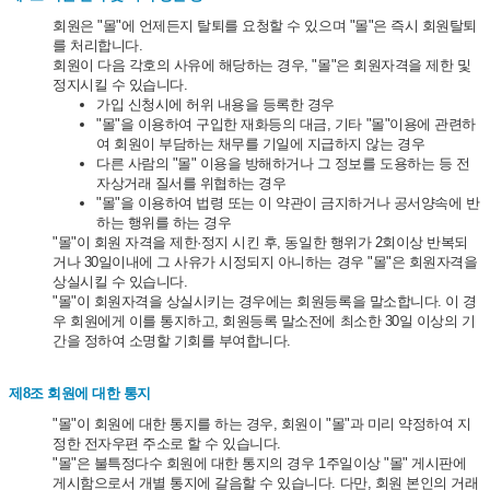
회원은 "몰"에 언제든지 탈퇴를 요청할 수 있으며 "몰"은 즉시 회원탈퇴
를 처리합니다.
회원이 다음 각호의 사유에 해당하는 경우, "몰"은 회원자격을 제한 및
정지시킬 수 있습니다.
가입 신청시에 허위 내용을 등록한 경우
"몰"을 이용하여 구입한 재화등의 대금, 기타 "몰"이용에 관련하
여 회원이 부담하는 채무를 기일에 지급하지 않는 경우
다른 사람의 "몰" 이용을 방해하거나 그 정보를 도용하는 등 전
자상거래 질서를 위협하는 경우
"몰"을 이용하여 법령 또는 이 약관이 금지하거나 공서양속에 반
하는 행위를 하는 경우
"몰"이 회원 자격을 제한·정지 시킨 후, 동일한 행위가 2회이상 반복되
거나 30일이내에 그 사유가 시정되지 아니하는 경우 "몰"은 회원자격을
상실시킬 수 있습니다.
"몰"이 회원자격을 상실시키는 경우에는 회원등록을 말소합니다. 이 경
우 회원에게 이를 통지하고, 회원등록 말소전에 최소한 30일 이상의 기
간을 정하여 소명할 기회를 부여합니다.
제8조 회원에 대한 통지
"몰"이 회원에 대한 통지를 하는 경우, 회원이 "몰"과 미리 약정하여 지
정한 전자우편 주소로 할 수 있습니다.
"몰"은 불특정다수 회원에 대한 통지의 경우 1주일이상 "몰" 게시판에
게시함으로서 개별 통지에 갈음할 수 있습니다. 다만, 회원 본인의 거래