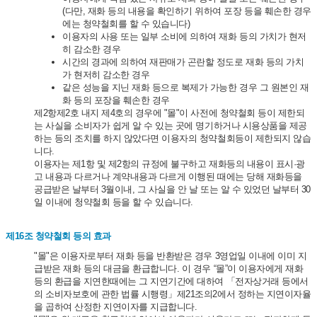
(다만, 재화 등의 내용을 확인하기 위하여 포장 등을 훼손한 경우
에는 청약철회를 할 수 있습니다)
이용자의 사용 또는 일부 소비에 의하여 재화 등의 가치가 현저
히 감소한 경우
시간의 경과에 의하여 재판매가 곤란할 정도로 재화 등의 가치
가 현저히 감소한 경우
같은 성능을 지닌 재화 등으로 복제가 가능한 경우 그 원본인 재
화 등의 포장을 훼손한 경우
제2항제2호 내지 제4호의 경우에 "몰"이 사전에 청약철회 등이 제한되
는 사실을 소비자가 쉽게 알 수 있는 곳에 명기하거나 시용상품을 제공
하는 등의 조치를 하지 않았다면 이용자의 청약철회등이 제한되지 않습
니다.
이용자는 제1항 및 제2항의 규정에 불구하고 재화등의 내용이 표시·광
고 내용과 다르거나 계약내용과 다르게 이행된 때에는 당해 재화등을
공급받은 날부터 3월이내, 그 사실을 안 날 또는 알 수 있었던 날부터 30
일 이내에 청약철회 등을 할 수 있습니다.
제16조 청약철회 등의 효과
"몰"은 이용자로부터 재화 등을 반환받은 경우 3영업일 이내에 이미 지
급받은 재화 등의 대금을 환급합니다. 이 경우 “몰”이 이용자에게 재화
등의 환급을 지연한때에는 그 지연기간에 대하여 「전자상거래 등에서
의 소비자보호에 관한 법률 시행령」제21조의2에서 정하는 지연이자율
을 곱하여 산정한 지연이자를 지급합니다.