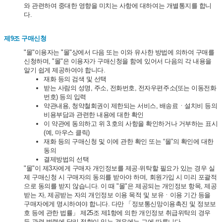
와 관련하여 중대한 영향을 미치는 사항에 대하여는 개별통지를 합니
다.
제9조 구매신청
"몰"이용자는 "몰"상에서 다음 또는 이와 유사한 방법에 의하여 구매를
신청하며, "몰"은 이용자가 구매신청을 함에 있어서 다음의 각 내용을
알기 쉽게 제공하여야 합니다.
재화 등의 검색 및 선택
받는 사람의 성명, 주소, 전화번호, 전자우편주소(또는 이동전화
번호) 등의 입력
약관내용, 청약철회권이 제한되는 서비스, 배송료ㆍ설치비 등의
비용부담과 관련한 내용에 대한 확인
이 약관에 동의하고 위 3.호의 사항을 확인하거나 거부하는 표시
(예, 마우스 클릭)
재화 등의 구매신청 및 이에 관한 확인 또는 “몰”의 확인에 대한
동의
결제방법의 선택
"몰"이 제3자에게 구매자 개인정보를 제공·위탁할 필요가 있는 경우 실
제 구매신청 시 구매자의 동의를 받아야 하며, 회원가입 시 미리 포괄적
으로 동의를 받지 않습니다. 이 때 "몰"은 제공되는 개인정보 항목, 제공
받는 자, 제공받는 자의 개인정보 이용 목적 및 보유ㆍ이용 기간 등을
구매자에게 명시하여야 합니다. 다만 「정보통신망이용촉진 및 정보보
호 등에 관한 법률」 제25조 제1항에 의한 개인정보 취급위탁의 경우
등 관련 법령에 달리 정함이 있는 경우에는 그에 따릅니다.