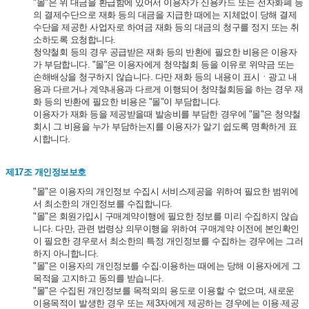
"몰"은 위 대금을 환급함에 있어서 이용자가 신용카드 또는 전자화폐 등
의 결제수단으로 재화 등의 대금을 지급한 때에는 지체없이 당해 결제
수단을 제공한 사업자로 하여금 재화 등의 대금의 청구를 정지 또는 취
소하도록 요청합니다.
청약철회 등의 경우 공급받은 재화 등의 반환에 필요한 비용은 이용자
가 부담합니다. "몰"은 이용자에게 청약철회 등을 이유로 위약금 또는
손해배상을 청구하지 않습니다. 다만 재화 등의 내용이 표시ㆍ광고 내
용과 다르거나 계약내용과 다르게 이행되어 청약철회등을 하는 경우 재
화 등의 반환에 필요한 비용은 "몰"이 부담합니다.
이용자가 재화 등을 제공받을때 발송비를 부담한 경우에 "몰"은 청약철
회시 그 비용을 누가 부담하는지를 이용자가 알기 쉽도록 명확하게 표
시합니다.
제17조 개인정보보호
"몰"은 이용자의 개인정보 수집시 서비스제공을 위하여 필요한 범위에
서 최소한의 개인정보를 수집합니다.
"몰"은 회원가입시 구매계약이행에 필요한 정보를 미리 수집하지 않습
니다. 다만, 관련 법령상 의무이행을 위하여 구매계약 이전에 본인확인
이 필요한 경우로서 최소한의 특정 개인정보를 수집하는 경우에는 그러
하지 아니합니다.
"몰"은 이용자의 개인정보를 수집·이용하는 때에는 당해 이용자에게 그
목적을 고지하고 동의를 받습니다.
"몰"은 수집된 개인정보를 목적외의 용도로 이용할 수 없으며, 새로운
이용목적이 발생한 경우 또는 제3자에게 제공하는 경우에는 이용·제공