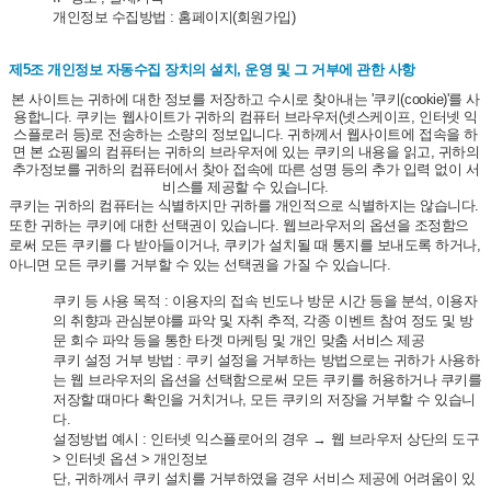
개인정보 수집방법 : 홈페이지(회원가입)
제5조 개인정보 자동수집 장치의 설치, 운영 및 그 거부에 관한 사항
본 사이트는 귀하에 대한 정보를 저장하고 수시로 찾아내는 '쿠키(cookie)'를 사
용합니다. 쿠키는 웹사이트가 귀하의 컴퓨터 브라우저(넷스케이프, 인터넷 익
스플로러 등)로 전송하는 소량의 정보입니다. 귀하께서 웹사이트에 접속을 하
면 본 쇼핑몰의 컴퓨터는 귀하의 브라우저에 있는 쿠키의 내용을 읽고, 귀하의
추가정보를 귀하의 컴퓨터에서 찾아 접속에 따른 성명 등의 추가 입력 없이 서
비스를 제공할 수 있습니다.
쿠키는 귀하의 컴퓨터는 식별하지만 귀하를 개인적으로 식별하지는 않습니다.
또한 귀하는 쿠키에 대한 선택권이 있습니다. 웹브라우저의 옵션을 조정함으
로써 모든 쿠키를 다 받아들이거나, 쿠키가 설치될 때 통지를 보내도록 하거나,
아니면 모든 쿠키를 거부할 수 있는 선택권을 가질 수 있습니다.
쿠키 등 사용 목적 : 이용자의 접속 빈도나 방문 시간 등을 분석, 이용자
의 취향과 관심분야를 파악 및 자취 추적, 각종 이벤트 참여 정도 및 방
문 회수 파악 등을 통한 타겟 마케팅 및 개인 맞춤 서비스 제공
쿠키 설정 거부 방법 : 쿠키 설정을 거부하는 방법으로는 귀하가 사용하
는 웹 브라우저의 옵션을 선택함으로써 모든 쿠키를 허용하거나 쿠키를
저장할 때마다 확인을 거치거나, 모든 쿠키의 저장을 거부할 수 있습니
다.
설정방법 예시 : 인터넷 익스플로어의 경우 → 웹 브라우저 상단의 도구
> 인터넷 옵션 > 개인정보
단, 귀하께서 쿠키 설치를 거부하였을 경우 서비스 제공에 어려움이 있