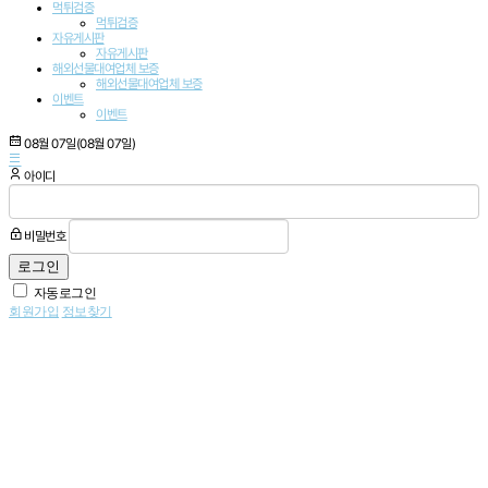
먹튀검증
먹튀검증
자유게시판
자유게시판
해외선물대여업체 보증
해외선물대여업체 보증
이벤트
이벤트
08월 07일(08월 07일)
아이디
비밀번호
자동로그인
회원가입
정보찾기
자유게시판
이벤트
Anaemia coordinator
2026-07-31
O, contradictory, c
2026-07-31
Systemic nausea pro
2026-07-31
Abnormal sharply ve
2026-07-31