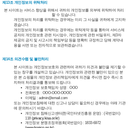
제13조 개인정보의 위탁처리
본 사이트는 서비스 향상을 위해서 귀하의 개인정보를 외부에 위탁하여 처리
할 수 있습니다.
개인정보의 처리를 위탁하는 경우에는 미리 그 사실을 귀하에게 고지하
겠습니다.
개인정보의 처리를 위탁하는 경우에는 위탁계약 등을 통하여 서비스제
공자의 개인정보호 관련 지시엄수, 개인정보에 관한 비밀유지, 제3자
제공의 금지 및 사고시의 책임부담 등을 명확히 규정하고 당해 계약내
용을 서면 또는 전자적으로 보관하겠습니다.
제14조 의견수렴 및 불만처리
본 사이트는 개인정보보호와 관련하여 귀하가 의견과 불만을 제기할 수
있는 창구를 개설하고 있습니다. 개인정보와 관련한 불만이 있으신 분
은 본 쇼핑몰의 개인정보 관리책임자에게 의견을 주시면 접수 즉시 조
치하여 처리결과를 통보해 드립니다.
개인정보 보호책임자 성명 : OOO
전화번호 : OOO-OOO-OOOO
이메일 : admin@email.com
또는 개인정보침해에 대한 신고나 상담이 필요하신 경우에는 아래 기관
에 문의하시기 바랍니다.
개인정보 침해신고센터(한국인터넷진흥원 운영) : (국번없이)
118 (
privacy.kisa.or.kr
)
개인정보 분쟁조정위원회(국번없이) : 1833-6972
(
www.kopico.go.kr
)