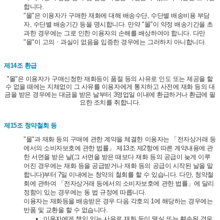
합니다.
"몰"은 이용자가 구매한 재화에 대해 배송수단, 수단별 배송비용 부담
자, 수단별 배송기간 등을 명시합니다. 만약 "몰"이 약정 배송기간을 초
과한 경우에는 그로 인한 이용자의 손해를 배상하여야 합니다. 다만
"몰"이 고의ㆍ과실이 없음을 입증한 경우에는 그러하지 아니합니다.
제14조 환급
"몰"은 이용자가 구매신청한 재화등이 품절 등의 사유로 인도 또는 제공을 할
수 없을 때에는 지체없이 그 사유를 이용자에게 통지하고 사전에 재화 등의 대
금을 받은 경우에는 대금을 받은 날부터 3영업일 이내에 환급하거나 환급에 필
요한 조치를 취합니다.
제15조 청약철회 등
"몰"과 재화 등의 구매에 관한 계약을 체결한 이용자는 「전자상거래 등
에서의 소비자보호에 관한 법률」 제13조 제2항에 따른 계약내용에 관
한 서면을 받은 날(그 서면을 받은 때보다 재화 등의 공급이 늦게 이루
어진 경우에는 재화 등을 공급받거나 재화 등의 공급이 시작된 날을 말
합니다)부터 7일 이내에는 청약의 철회를 할 수 있습니다. 다만, 청약철
회에 관하여 「전자상거래 등에서의 소비자보호에 관한 법률」에 달리
정함이 있는 경우에는 동 법 규정에 따릅니다.
이용자는 재화등을 배송받은 경우 다음 각호의 1에 해당하는 경우에는
반품 및 교환을 할 수 없습니다.
이용자에게 책임 있는 사유로 재화 등이 멸실 또는 훼손된 경우